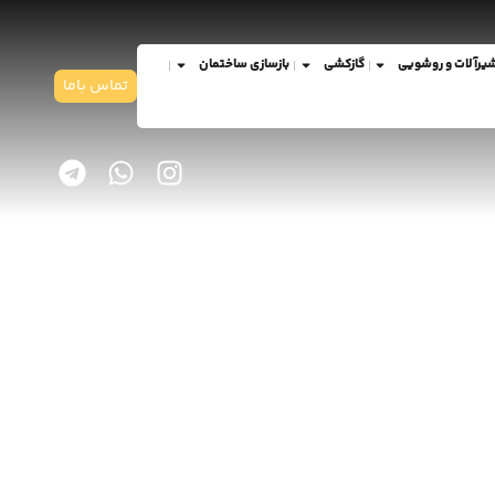
یرآلات و روشویی
گازکشی
بازسازی ساختمان
تماس باما