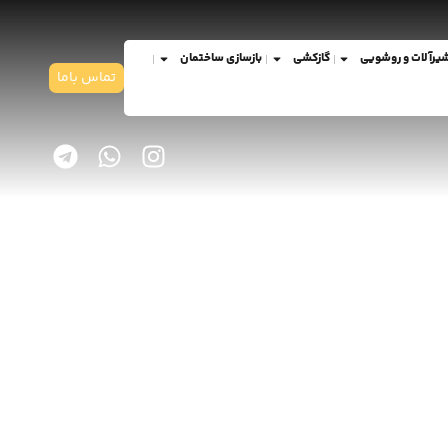
یرآلات و روشویی
گازکشی
بازسازی ساختمان
تماس باما