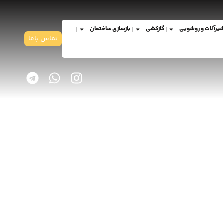
یرآلات و روشویی
گازکشی
بازسازی ساختمان
تماس باما