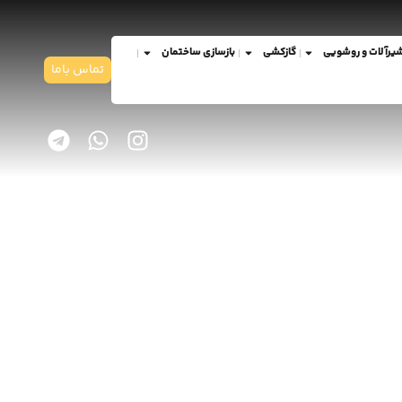
یرآلات و روشویی
گازکشی
بازسازی ساختمان
تماس باما