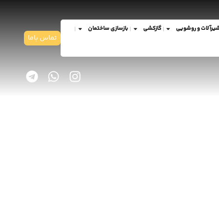
یرآلات و روشویی
گازکشی
بازسازی ساختمان
تماس باما