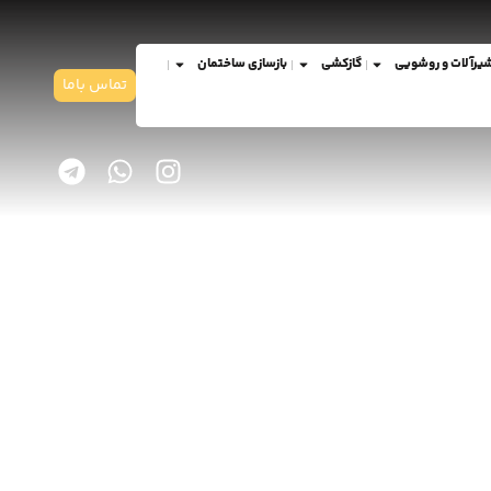
یرآلات و روشویی
گازکشی
بازسازی ساختمان
تماس باما