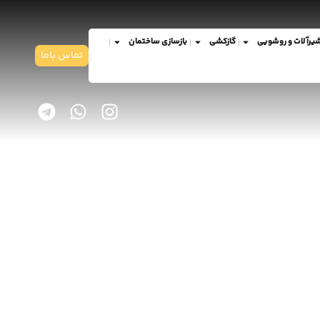
یرآلات و روشویی
گازکشی
بازسازی ساختمان
تماس باما